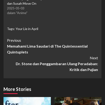
dan Susah Move On
2025-05-03
dalam "Anime"
Tags:
Your Lie in April
Continue
Previous
Memahami Lima Saudari di The Quintessential
Reading
Quintuplets
Next
Dr. Stone dan Penggambaran Ulang Peradaban:
Kritik dan Pujian
More Stories