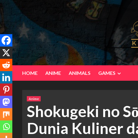
Skip
to
content
HOME
ANIME
ANIMALS
GAMES
Anime
Shokugeki no S
Dunia Kuliner 