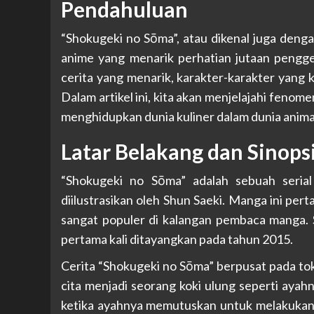
Pendahuluan
“Shokugeki no Sōma”, atau dikenal juga denga
anime yang menarik perhatian jutaan pengge
cerita yang menarik, karakter-karakter yang k
Dalam artikel ini, kita akan menjelajahi feno
menghidupkan dunia kuliner dalam dunia anima
Latar Belakang dan Sinops
“Shokugeki no Sōma” adalah sebuah seria
diilustrasikan oleh Shun Saeki. Manga ini per
sangat populer di kalangan pembaca manga. Se
pertama kali ditayangkan pada tahun 2015.
Cerita “Shokugeki no Sōma” berpusat pada to
cita menjadi seorang koki ulung seperti ayahn
ketika ayahnya memutuskan untuk melakukan p