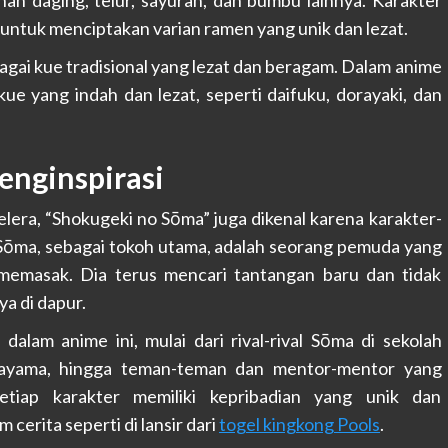
han daging, telur, sayuran, dan bumbu lainnya. Karakter
 untuk menciptakan varian ramen yang unik dan lezat.
agai kue tradisional yang lezat dan beragam. Dalam anime
-kue yang indah dan lezat, seperti daifuku, dorayaki, dan
enginspirasi
era, “Shokugeki no Sōma” juga dikenal karena karakter-
 Sōma, sebagai tokoh utama, adalah seorang pemuda yang
 memasak. Dia terus mencari tantangan baru dan tidak
a di dapur.
 dalam anime ini, mulai dari rival-rival Sōma di sekolah
Hayama, hingga teman-teman dan mentor-mentor yang
etiap karakter memiliki kepribadian yang unik dan
cerita seperti di lansir dari
togel kingkong Pools
.