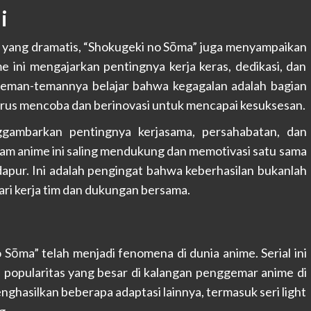
i
r yang dramatis, “Shokugeki no Sōma” juga menyampaikan
me ini mengajarkan pentingnya kerja keras, dedikasi, dan
teman-temannya belajar bahwa kegagalan adalah bagian
terus mencoba dan berinovasi untuk mencapai kesuksesan.
ggambarkan pentingnya kerjasama, persahabatan, dan
am anime ini saling mendukung dan memotivasi satu sama
 dapur. Ini adalah pengingat bahwa keberhasilan bukanlah
 dari kerja tim dan dukungan bersama.
 Sōma” telah menjadi fenomena di dunia anime. Serial ini
 popularitas yang besar di kalangan penggemar anime di
menghasilkan beberapa adaptasi lainnya, termasuk seri light