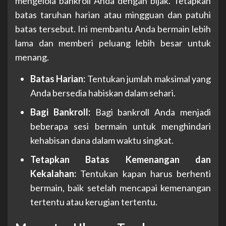
mengelola bankroll Anda dengan bijak. Tetapkan
batas taruhan harian atau mingguan dan patuhi
batas tersebut. Ini membantu Anda bermain lebih
lama dan memberi peluang lebih besar untuk
menang.
Batas Harian:
Tentukan jumlah maksimal yang
Anda bersedia habiskan dalam sehari.
Bagi Bankroll:
Bagi bankroll Anda menjadi
beberapa sesi bermain untuk menghindari
kehabisan dana dalam waktu singkat.
Tetapkan Batas Kemenangan dan
Kekalahan:
Tentukan kapan harus berhenti
bermain, baik setelah mencapai kemenangan
tertentu atau kerugian tertentu.