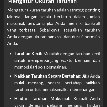
Mengatur Ukuran Taruhan
Mengatur ukuran taruhan adalah strategi penting
lainnya. Jangan selalu bertaruh dalam jumlah
maksimal, terutama jika Anda memiliki bankroll
yang terbatas. Sebaliknya, sesuaikan taruhan
Anda dengan ukuran bankroll dan durasi bermain
Anda.
Taruhan Kecil:
Mulailah dengan taruhan kecil
untuk memperpanjang waktu bermain dan
mempelajari pola permainan.
Naikkan Taruhan Secara Bertahap:
Jika Anda
mulai menang, secara bertahap naikkan
taruhan untuk memaksimalkan kemenangan.
Hindari Taruhan Maksimal:
Kecuali Anda
yakin dengan peluang menang, hindari