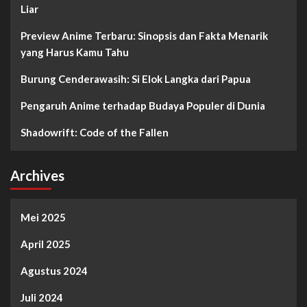
Liar
Preview Anime Terbaru: Sinopsis dan Fakta Menarik
yang Harus Kamu Tahu
Burung Cenderawasih: Si Elok Langka dari Papua
Pengaruh Anime terhadap Budaya Populer di Dunia
Shadowrift: Code of the Fallen
Archives
Mei 2025
April 2025
Agustus 2024
Juli 2024