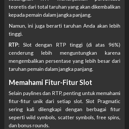
teoretis dari total taruhan yang akan dikembalikan
kepada pemain dalam jangka panjang.
Namun, ini juga berarti taruhan Anda akan lebih
tinggi.
RTP:
Slot dengan RTP tinggi (di atas 96%)
cenderung lebih menguntungkan karena
mengembalikan persentase yang lebih besar dari
taruhan pemain dalam jangka panjang.
Memahami Fitur-Fitur Slot
Selain paylines dan RTP, penting untuk memahami
fitur-fitur unik dari setiap slot. Slot Pragmatic
sering kali dilengkapi dengan berbagai fitur
seperti wild symbols, scatter symbols, free spins,
dan bonus rounds.