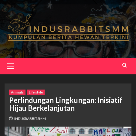
Skip
to
content
Primary
Menu
Animals
Life style
Perlindungan Lingkungan: Inisiatif
Hijau Berkelanjutan
INDUSRABBITSMM