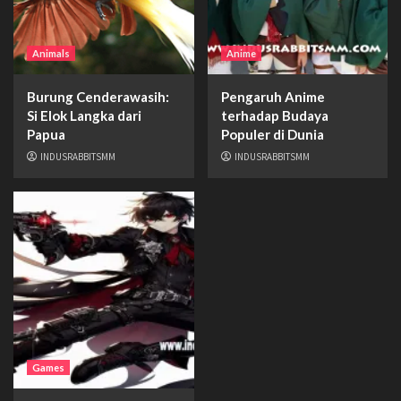
Animals
Anime
Burung Cenderawasih:
Pengaruh Anime
Si Elok Langka dari
terhadap Budaya
Papua
Populer di Dunia
INDUSRABBITSMM
INDUSRABBITSMM
Games