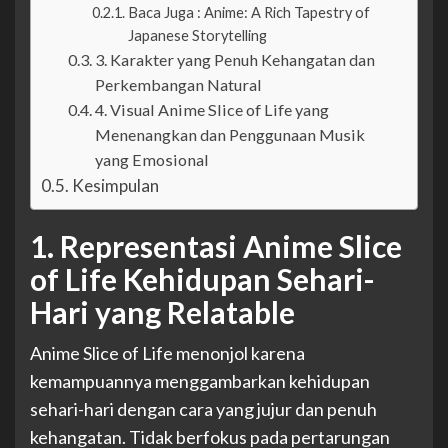
Baca Juga : Anime: A Rich Tapestry of
Japanese Storytelling
3. Karakter yang Penuh Kehangatan dan
Perkembangan Natural
4. Visual Anime Slice of Life yang
Menenangkan dan Penggunaan Musik
yang Emosional
Kesimpulan
1. Representasi Anime Slice
of Life Kehidupan Sehari-
Hari yang Relatable
Anime Slice of Life menonjol karena
kemampuannya menggambarkan kehidupan
sehari-hari dengan cara yang jujur dan penuh
kehangatan. Tidak berfokus pada pertarungan