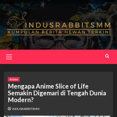
Skip
to
content
Primary
Menu
Anime
Mengapa Anime Slice of Life
Semakin Digemari di Tengah Dunia
Modern?
INDUSRABBITSMM