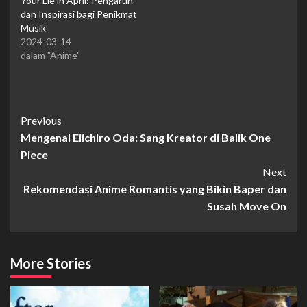
Your Lie in April: Pengaruh
dan Inspirasi bagi Penikmat
Musik
2024-03-14
dalam "Anime"
Continue
Previous
Mengenal Eiichiro Oda: Sang Kreator di Balik One
Reading
Piece
Next
Rekomendasi Anime Romantis yang Bikin Baper dan
Susah Move On
More Stories