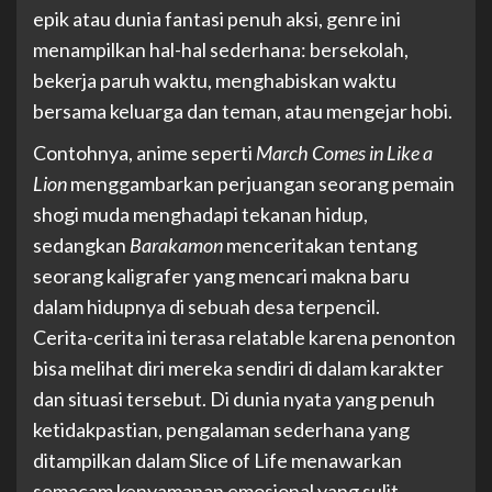
epik atau dunia fantasi penuh aksi, genre ini
menampilkan hal-hal sederhana: bersekolah,
bekerja paruh waktu, menghabiskan waktu
bersama keluarga dan teman, atau mengejar hobi.
Contohnya, anime seperti
March Comes in Like a
Lion
menggambarkan perjuangan seorang pemain
shogi muda menghadapi tekanan hidup,
sedangkan
Barakamon
menceritakan tentang
seorang kaligrafer yang mencari makna baru
dalam hidupnya di sebuah desa terpencil.
Cerita-cerita ini terasa relatable karena penonton
bisa melihat diri mereka sendiri di dalam karakter
dan situasi tersebut. Di dunia nyata yang penuh
ketidakpastian, pengalaman sederhana yang
ditampilkan dalam Slice of Life menawarkan
semacam kenyamanan emosional yang sulit