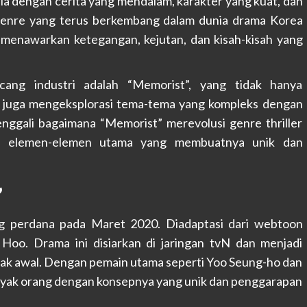
ia dengan cerita yang mendalam, karakter yang kuat, dan
u genre yang terus berkembang dalam dunia drama Korea
 menawarkan ketegangan, kejutan, dan kisah-kisah yang
ang industri adalah “Memorist”, yang tidak hanya
 juga mengeksplorasi tema-tema yang kompleks dengan
enggali bagaimana “Memorist” merevolusi genre thriller
si elemen-elemen utama yang membuatnya unik dan
”
g perdana pada Maret 2020. Diadaptasi dari webtoon
oo. Drama ini disiarkan di jaringan tvN dan menjadi
ak awal. Dengan pemain utama seperti Yoo Seung-ho dan
anyak orang dengan konsepnya yang unik dan penggarapan