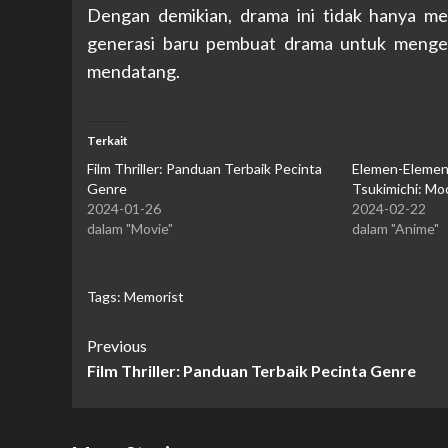
Dengan demikian, drama ini tidak hanya men
generasi baru pembuat drama untuk mengek
mendatang.
Terkait
Film Thriller: Panduan Terbaik Pecinta
Elemen-Elemen 
Genre
Tsukimichi: Moo
2024-01-26
2024-02-22
dalam "Movie"
dalam "Anime"
Tags:
Memorist
Continue
Previous
Film Thriller: Panduan Terbaik Pecinta Genre
Reading