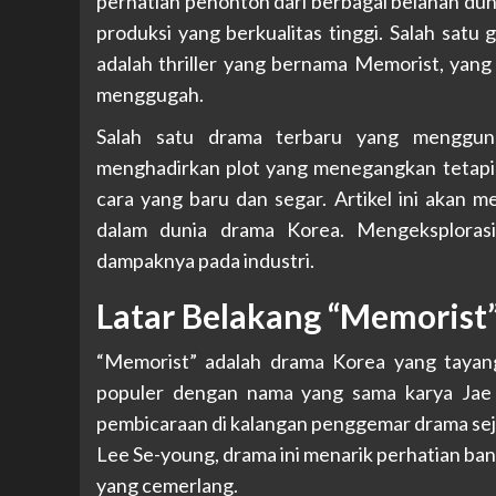
perhatian penonton dari berbagai belahan dun
produksi yang berkualitas tinggi. Salah sat
adalah thriller yang bernama Memorist, yang
menggugah.
Salah satu drama terbaru yang menggunc
menghadirkan plot yang menegangkan tetapi
cara yang baru dan segar. Artikel ini akan m
dalam dunia drama Korea. Mengeksplora
dampaknya pada industri.
Latar Belakang “Memorist
“Memorist” adalah drama Korea yang tayan
populer dengan nama yang sama karya Jae H
pembicaraan di kalangan penggemar drama sej
Lee Se-young, drama ini menarik perhatian b
yang cemerlang.