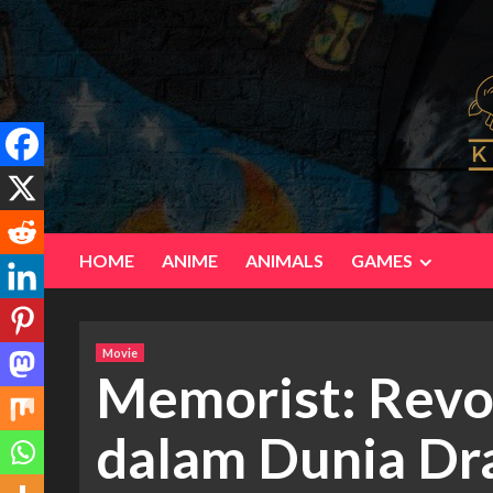
Skip
to
content
HOME
ANIME
ANIMALS
GAMES
Movie
Memorist: Revol
dalam Dunia Dr