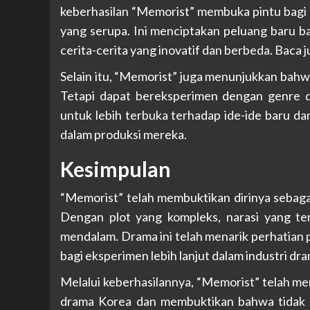
keberhasilan “Memorist” membuka pintu bagi
yang serupa. Ini menciptakan peluang baru ba
cerita-cerita yang inovatif dan berbeda. Baca j
Selain itu, “Memorist” juga menunjukkan bahw
Tetapi dapat bereksperimen dengan genre d
untuk lebih terbuka terhadap ide-ide baru d
dalam produksi mereka.
Kesimpulan
“Memorist” telah membuktikan dirinya sebagai
Dengan plot yang kompleks, narasi yang te
mendalam. Drama ini telah menarik perhatian 
bagi eksperimen lebih lanjut dalam industri dr
Melalui keberhasilannya, “Memorist” telah m
drama Korea dan membuktikan bahwa tidak a