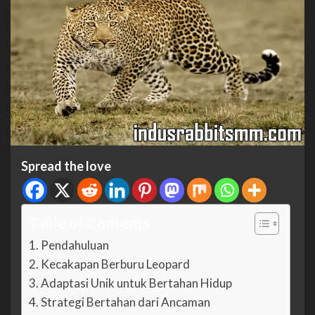
Spread the love
Table of Contents
Pendahuluan
Kecakapan Berburu Leopard
Adaptasi Unik untuk Bertahan Hidup
Strategi Bertahan dari Ancaman