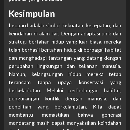
Kesimpulan
Leopard adalah simbol kekuatan, kecepatan, dan
keindahan di alam liar. Dengan adaptasi unik dan
strategi bertahan hidup yang luar biasa, mereka
telah berhasil bertahan hidup di berbagai habitat
dan menghadapi tantangan yang datang dengan
perubahan lingkungan dan tekanan manusia.
Namun, kelangsungan hidup mereka tetap
terancam tanpa upaya konservasi yang
berkelanjutan. Melalui perlindungan habitat,
pengurangan konflik dengan manusia, dan
penelitian yang berkelanjutan. Kita dapat
membantu memastikan bahwa generasi
mendatang masih dapat menyaksikan keindahan