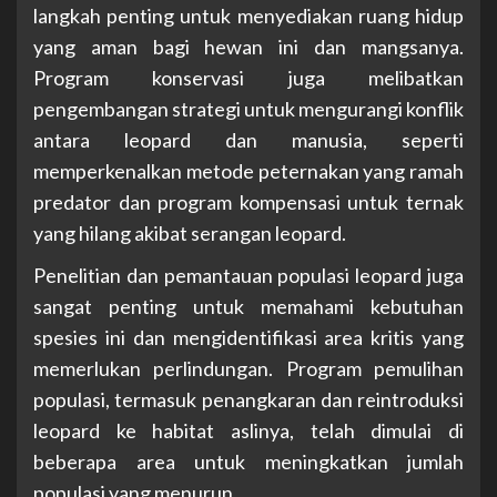
langkah penting untuk menyediakan ruang hidup
yang aman bagi hewan ini dan mangsanya.
Program konservasi juga melibatkan
pengembangan strategi untuk mengurangi konflik
antara leopard dan manusia, seperti
memperkenalkan metode peternakan yang ramah
predator dan program kompensasi untuk ternak
yang hilang akibat serangan leopard.
Penelitian dan pemantauan populasi leopard juga
sangat penting untuk memahami kebutuhan
spesies ini dan mengidentifikasi area kritis yang
memerlukan perlindungan. Program pemulihan
populasi, termasuk penangkaran dan reintroduksi
leopard ke habitat aslinya, telah dimulai di
beberapa area untuk meningkatkan jumlah
populasi yang menurun.