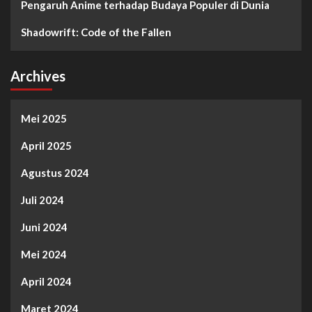
Pengaruh Anime terhadap Budaya Populer di Dunia
Shadowrift: Code of the Fallen
Archives
Mei 2025
April 2025
Agustus 2024
Juli 2024
Juni 2024
Mei 2024
April 2024
Maret 2024