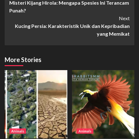
Misteri Kijang Hirola: Mengapa Spesies Ini Terancam
Reading
Punah?
Next
Kucing Persia: Karakteristik Unik dan Kepribadian
yang Memikat
More Stories
Animals
Animals