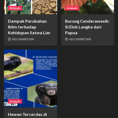
Animals
Animals
Dampak Perubahan
Burung Cenderawasih:
Iklim terhadap
Si Elok Langka dari
Kehidupan Satwa Liar
Papua
INDUSRABBITSMM
INDUSRABBITSMM
Animals
Hewan Tercerdas di