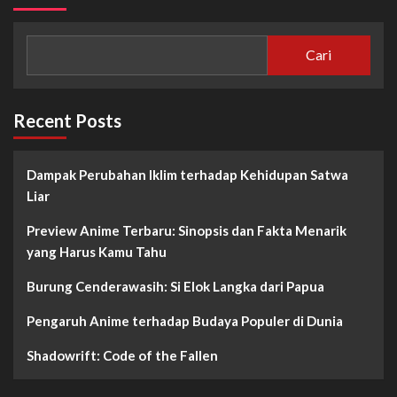
Cari
Recent Posts
Dampak Perubahan Iklim terhadap Kehidupan Satwa
Liar
Preview Anime Terbaru: Sinopsis dan Fakta Menarik
yang Harus Kamu Tahu
Burung Cenderawasih: Si Elok Langka dari Papua
Pengaruh Anime terhadap Budaya Populer di Dunia
Shadowrift: Code of the Fallen