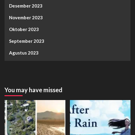
Desember 2023
November 2023
Oktober 2023
September 2023
Agustus 2023
You may have missed