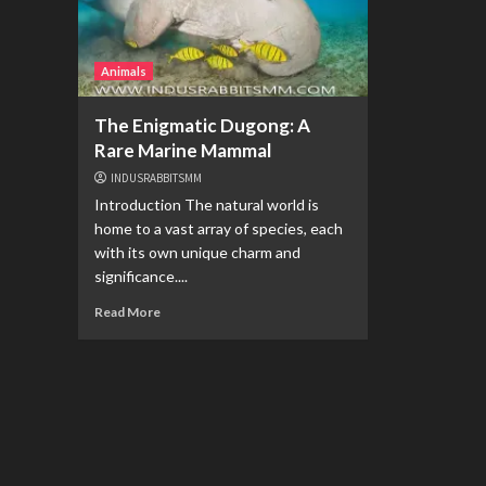
Animals
The Enigmatic Dugong: A
Rare Marine Mammal
INDUSRABBITSMM
Introduction The natural world is
home to a vast array of species, each
with its own unique charm and
significance....
Read More