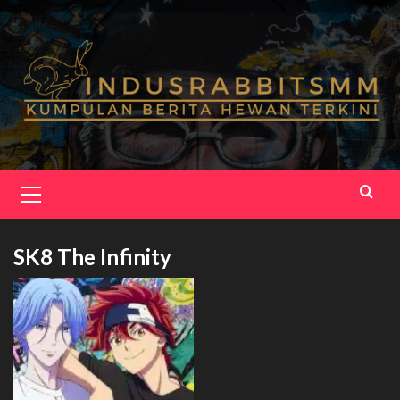
Skip
to
content
Primary
Menu
SK8 The Infinity