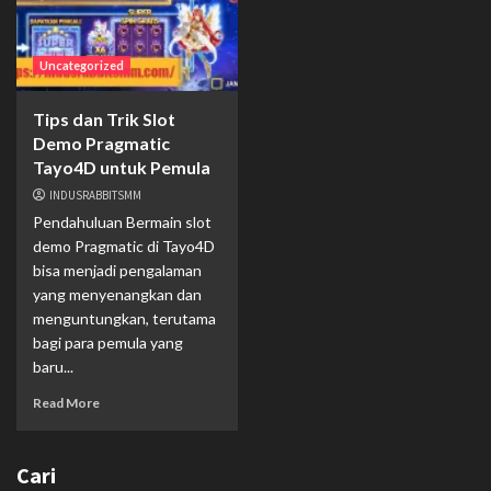
Uncategorized
Tips dan Trik Slot
Demo Pragmatic
Tayo4D untuk Pemula
INDUSRABBITSMM
Pendahuluan Bermain slot
demo Pragmatic di Tayo4D
bisa menjadi pengalaman
yang menyenangkan dan
menguntungkan, terutama
bagi para pemula yang
baru...
Read More
Cari