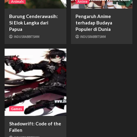
Animals
Anime
Burung Cenderawasih:
Pengaruh Anime
Si Elok Langka dari
terhadap Budaya
Papua
Populer di Dunia
INDUSRABBITSMM
INDUSRABBITSMM
Games
Shadowrift: Code of the
Fallen