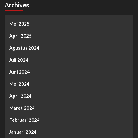
Archives
Mei 2025
April 2025
Agustus 2024
Juli 2024
Juni 2024
Mei 2024
April 2024
Maret 2024
Februari 2024
Januari 2024